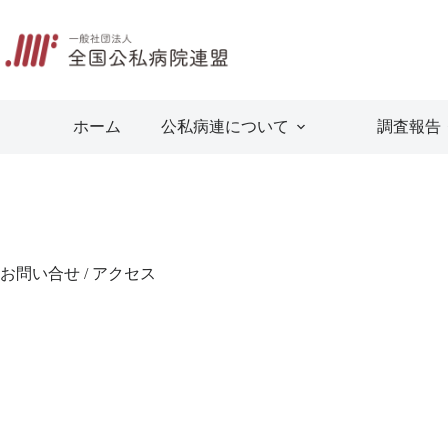
コ
ン
テ
ン
ツ
へ
ホーム
公私病連について
調査報告
ス
キ
ッ
プ
お問い合せ / アクセス