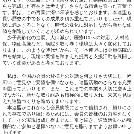
らを完成した存在とは考えず、さらなる精進を誓った言葉で
す。私は、この言葉に深い示唆を感じております。本連盟も
長い歴史の中で多くの成果を積み重ねてまいりましたが、現
状に満足することなく、時代の変化に対応しながら新たな価
値を創造していくことが求められています。
少子高齢化の進展、人口減少、医療DXへの対応、人材確
保、物価高騰など、病院を取り巻く環境は大きく変化してお
ります。このような時代だからこそ、本連盟には会員病院の
声を結集し、現場の実情を踏まえた提言と支援活動を展開し
ていく使命があると考えております。
私は、全国の会員の皆様との対話を何よりも大切にし、幅
広いご意見やご要望を伺いながら、連盟活動のさらなる充実
を図ってまいります。また、これまでの事業を大切に磨き上
げながら、新たな取り組みも積極的に取り入れ、未来を見据
えた連盟づくりを進めてまいります。
本連盟がこれからも会員病院にとって信頼され、頼りにさ
れる存在であり続けるためには、会員の皆様のお力添えなく
して、その実現は成し得ません。引き続き、連盟活動への積
極的なご参加と忌憚のないご意見を賜りますようお願い申し
上げます。