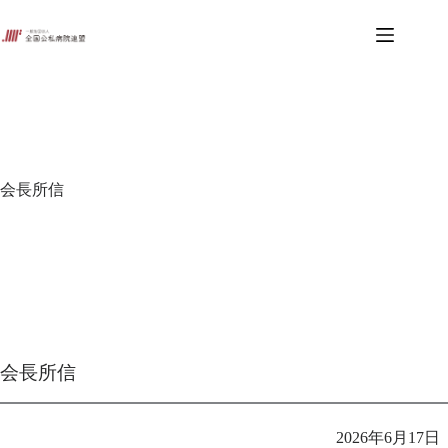
コ
ン
テ
ン
ツ
へ
ス
キ
ッ
会長所信
プ
会長所信
2026年6月17日