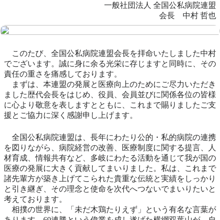
一般社団法人 全国公私病院連盟
会長 中村 哲也
このたび、全国公私病院連盟会長を拝命いたしました中村
でございます。誠に身に余る光栄に存じますと同時に、その
責任の重さを痛感しております。
まずは、本連盟の発展と医療向上のためにご尽力いただき
ました歴代会長をはじめ、役員、会員並びに関係各位の皆様
に心より敬意を表しますとともに、これまで賜りましたご支
援とご協力に深く感謝申し上げます。
全国公私病院連盟は、長年にわたり公的・私的病院の連携
を図りながら、病院経営の改善、医療制度に関する提言、人
材育成、情報共有など、多岐にわたる活動を通じて我が国の
医療の発展に大きく貢献してまいりました。私は、これまで
諸先輩方が築き上げてこられた貴重な伝統と実績をしっかり
と引き継ぎ、その理念と使命を次代へつないでまいりたいと
考えております。
相撲の世界に、「未だ木鶏たりえず」という有名な言葉が
あります。69連勝という偉業を成し遂げた横綱双葉山が、自