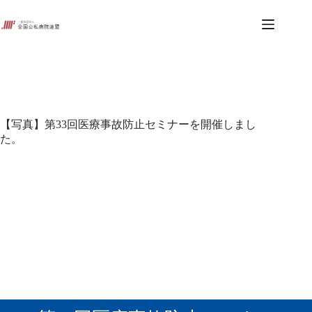
コ
ン
テ
ン
ツ
へ
ス
キ
ッ
【写真】第33回医療事故防止セミナーを開催しまし
プ
た。