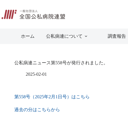
コ
ン
テ
ン
ツ
へ
ホーム
公私病連について
調査報告
ス
キ
ッ
プ
公私病連ニュース第558号が発行されました。
2025-02-01
第558号（2025年2月1日号）はこちら
過去の分はこちらから