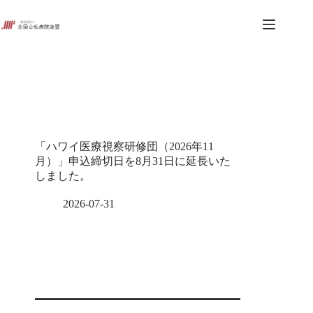
コ
ン
テ
ン
ツ
へ
ス
キ
ッ
プ
「ハワイ医療視察研修団（2026年11
月）」申込締切日を8月31日に延長いた
しました。
2026-07-31