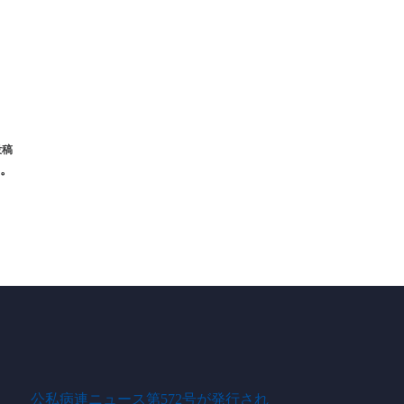
投稿
た。
公私病連ニュース第572号が発行され