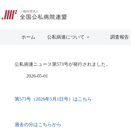
コ
ン
テ
ン
ツ
へ
ホーム
公私病連について
調査報告
ス
キ
ッ
プ
公私病連ニュース第573号が発行されました。
2026-05-01
第573号（2026年5月1日号）はこちら
過去の分はこちらから